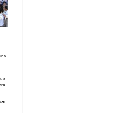
 una
que
era
ecer