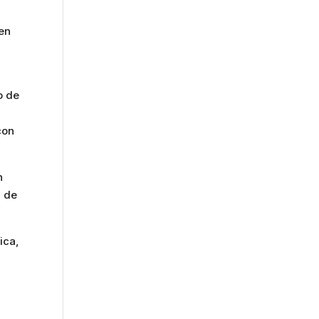
 en
o de
con
n
d de
ica,