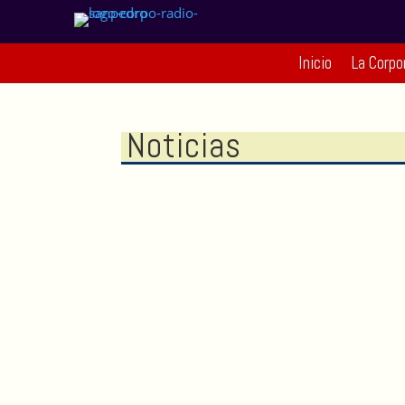
Inicio
La Corpo
Noticias
Avanza la culminación de la nueva
sede de la Institución Educativa
Normal Superior de San Pedro de los
Milagros
Ago 4, 2026
|
Noticias
|
0 Comentarios
Durante el Foro Educativo Municipal