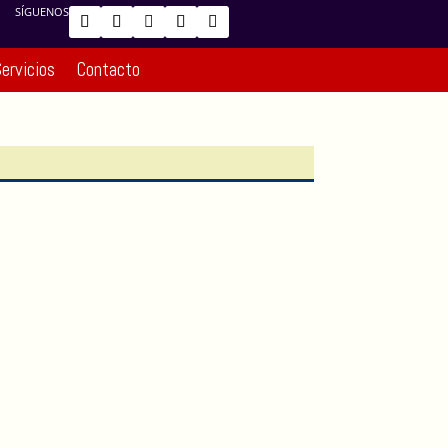
SÍGUENOS
ervicios
Contacto
Inició una nueva edición de la Escuela
Subregional de Liderazgo en el
Altiplano Norte
Jul 30, 2026
|
Noticias
|
0 Comentarios
Con el propósito de fortalecer las
capacidades de los líderes comunitarios y
promover el trabajo articulado entre los