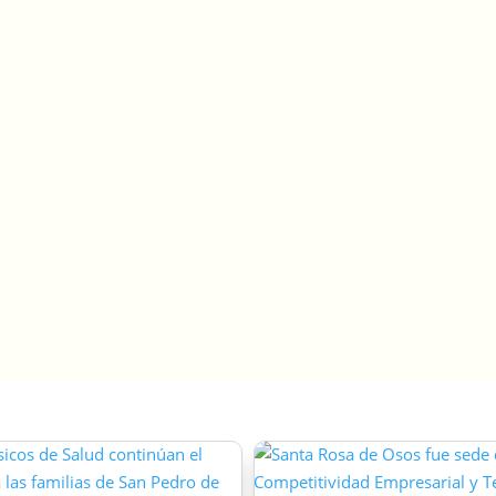
conocerán el desempeño de los
estudiantes durante la primera mitad del
año escolar. Antes del receso de
vacaciones, el Consejo Académico hizo un
análisis general de los resultados
obtenidos, encontrando avances
importantes…
leer más…