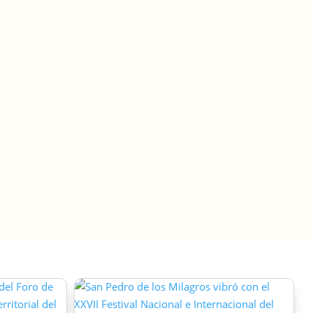
participaron el pasado viernes en una
nueva edición de la Feria Barrial, una
estrategia liderada por la Administración
Municipal que busca acercar los servicios
institucionales a la comunidad y fortalecer
la educación ambiental…
leer más…