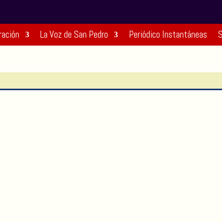
ración
La Voz de San Pedro
Periódico Instantáneas
S
San Pedro de los Milagros llevó su
identidad al Desfile de Chivas y Flores
de la Feria de las Flores
Ago 4, 2026
|
Noticias
|
0 Comentarios
La tradición, la cultura y el orgullo por las
raíces sampedreñas estuvieron presentes