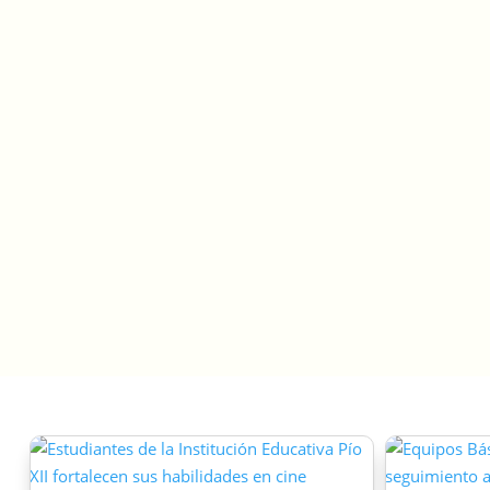
económico y promover una producción
responsable, productores del municipio
participaron en una jornada de
capacitación liderada por Fenavi, donde
recibieron herramientas para mejorar el
manejo de sus granjas y adoptar…
leer más…
« Entradas Anteriores